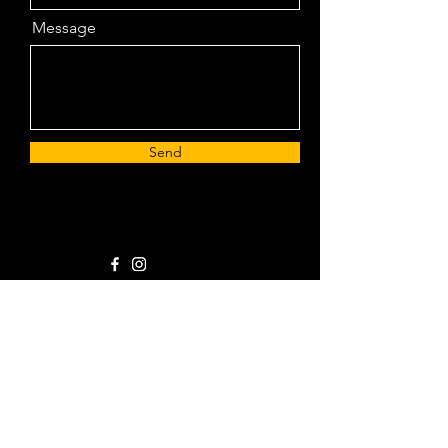
Message
Send
ONZE
LINKTREE
LINKBOOM