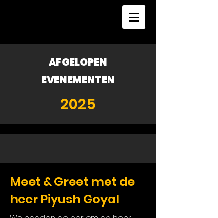
AFGELOPEN
EVENEMENTEN
2025
Meet & Greet met de
heer Piyush Goyal
We hadden de eer om de heer