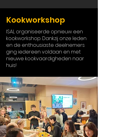
Kookworkshop
ISAL organiseerde opnieuw een
kookworkshop. Dankzij onze leden
en de enthousiaste deelnemers
ging iedereen voldaan en met
nieuwe kookvaardigheden naar
huis!