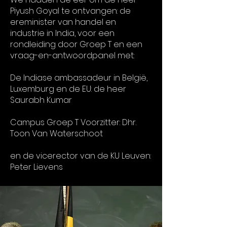
Piyush Goyal te ontvangen: de
ereminister van handel en
industrie in India, voor een
rondleiding door Groep T en een
vraag-en-antwoordpanel met:
De Indiase ambassadeur in België,
Luxemburg en de EU: de heer
Saurabh Kumar
Campus Groep T Voorzitter: Dhr.
Toon Van Waterschoot
en de vicerector van de KU Leuven:
Peter Lievens