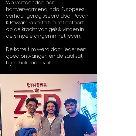
We vertoonden een
hartverwarmend Indo-Europees
verhaal, geregisseerd door Pavan
K. Pawar. De korte film reflecteert
op de kracht van geluk vinden in
de simpele dingen in het leven.
De korte film werd door iedereen
goed ontvangen en de zaal zat
bijna helemaal vol!