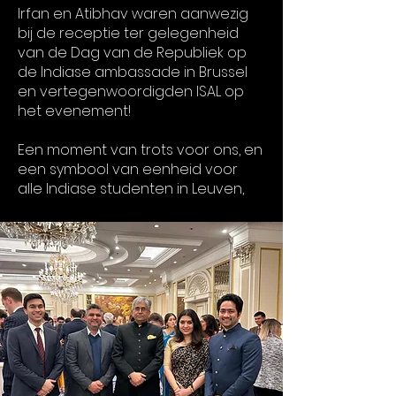
Irfan en Atibhav waren aanwezig
bij de receptie ter gelegenheid
van de Dag van de Republiek op
de Indiase ambassade in Brussel
en vertegenwoordigden ISAL op
het evenement!
Een moment van trots voor ons, en
een symbool van eenheid voor
alle Indiase studenten in Leuven,